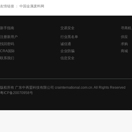
友情链接 ：
中国金属废料网
新手指南
交易安全
寻商机
注册新用户
行业黑名单
供应
找回密码
诚信通
求购
CRA国际
企业防骗
商城
联系我们
信息安全
版权所有 广东中再盟科技有限公司 crainternational.com.cn. All Rights Reserved
粤ICP备20070958号