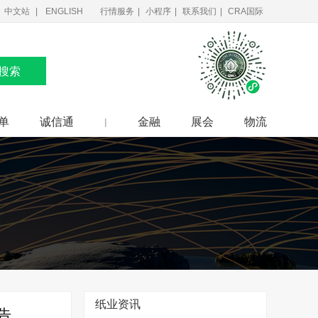
中文站
ENGLISH
行情服务
|
小程序
|
联系我们
|
CRA国际
搜索
单
诚信通
金融
展会
物流
|
纸业资讯
告