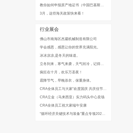
教你如何申报原产地证书（中国巴基斯坦、中国秘鲁、中国新加坡）
3月，这些海关政策快来看！
行业展会
佛山市南海区杰葳机械制造有限公司
学会感恩，感恩让你的世界充满阳光。
冰冰凉凉,是冬天的味道。
立冬到来，寒气来袭，天气转冷，记得添衣。
疯狂在十月，欢乐万圣夜！
霜降节气，早晚添衣，保重身体。
CRA全体员工与大家“欢度国庆 共庆佳节”！
CRA立金（马来西亚）实力码头中心卖场
CRA全体员工祝大家端午安康
“循环经济关键技术与装备”重点专项2022年度项目申报指南