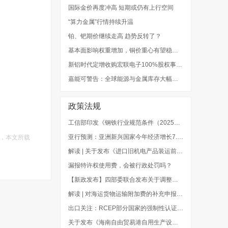
国际金价再度冲高 短期或仍有上行空间
“算力金属”行情持续升温
铂、钯期价继续走高 趋势反转了？
基本面影响权重增加，铜价重心有望稳步抬升
新铝时代定增收购宏联电子100%股权事项获批注册
嘉能可警告：全球能源与金属库存大幅下降，价格波动风险提高
政策法规
工信部印发《钢铁行业规范条件（2025年版）》
亚行预测：亚洲新兴国家今年经济增长7.2%
，本文所载
解读 | 关于发布《进口旧机电产品装运前检验监督管理实施细则》的公告
漏报特许权使用费，会被行政处罚吗？
【新政发布】四部委联合发布关于调整废弃电器电子产品处理基金补贴标准的通知
解读 | 对海运货物运输附加费的补充申报，企业知多少？
出口关注：RCEP部分国家的强制性认证制度
关于发布《海南自由贸易港自用生产设备“零关税”政策海关实施办法（试行）》的公告