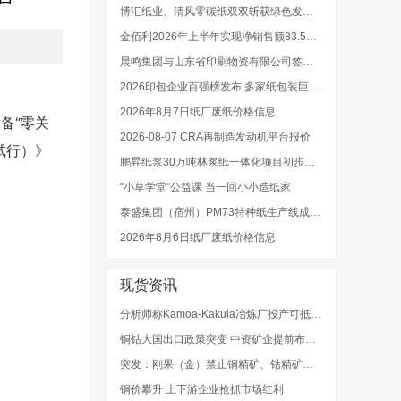
博汇纸业、清风零碳纸双双斩获绿色发展权威大奖
金佰利2026年上半年实现净销售额83.52亿美元
晨鸣集团与山东省印刷物资有限公司签署战略合作协议
2026印包企业百强榜发布 多家纸包装巨头强势入选
2026年8月7日纸厂废纸价格信息
备“零关
2026-08-07 CRA再制造发动机平台报价
试行）》
鹏昇纸浆30万吨林浆纸一体化项目初步设计招标启动
“小草学堂”公益课 当一回小小造纸家
泰盛集团（宿州）PM73特种纸生产线成功开机出纸
2026年8月6日纸厂废纸价格信息
现货资讯
分析师称Kamoa-Kakula冶炼厂投产可抵消刚果（金）铜精矿出口禁令影响
铜钴大国出口政策突变 中资矿企提前布局深加工产线
突发：刚果（金）禁止铜精矿、钴精矿出口！影响几何？
铜价攀升 上下游企业抢抓市场红利