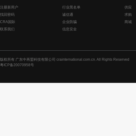
注册新用户
行业黑名单
供应
找回密码
诚信通
求购
CRA国际
企业防骗
商城
联系我们
信息安全
版权所有 广东中再盟科技有限公司 crainternational.com.cn. All Rights Reserved
粤ICP备20070958号