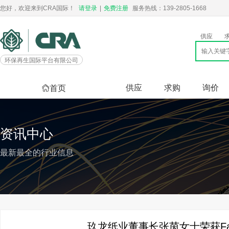
您好，欢迎来到CRA国际！
请登录
|
免费注册
服务热线：139-2805-1668
供应
环保再生国际平台有限公司
供应
求购
询价
首页
资讯中心
最新最全的行业信息
玖龙纸业董事长张茵女士荣获Fastm