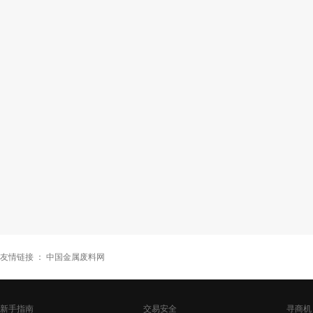
友情链接 ：
中国金属废料网
新手指南
交易安全
寻商机