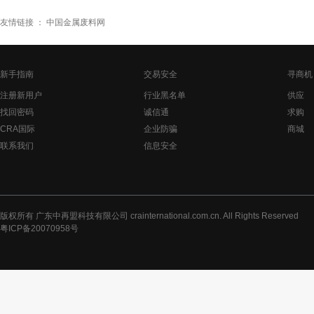
友情链接 ：
中国金属废料网
新手指南
交易安全
寻商机
注册新用户
行业黑名单
供应
找回密码
诚信通
求购
CRA国际
企业防骗
商城
联系我们
信息安全
版权所有 广东中再盟科技有限公司 crainternational.com.cn. All Rights Reserved
粤ICP备20070958号