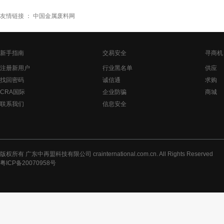
友情链接 ：
中国金属废料网
新手指南
交易安全
寻商机
注册新用户
行业黑名单
供应
找回密码
诚信通
求购
CRA国际
企业防骗
商城
联系我们
信息安全
版权所有 广东中再盟科技有限公司 crainternational.com.cn. All Rights Reserved
粤ICP备20070958号