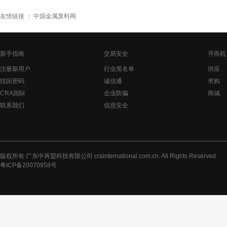
友情链接 ：
中国金属废料网
新手指南
交易安全
寻商机
注册新用户
行业黑名单
供应
找回密码
诚信通
求购
CRA国际
企业防骗
商城
联系我们
信息安全
版权所有 广东中再盟科技有限公司 crainternational.com.cn. All Rights Reserved
粤ICP备20070958号