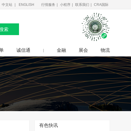
中文站
ENGLISH
行情服务
|
小程序
|
联系我们
|
CRA国际
搜索
单
诚信通
金融
展会
物流
|
有色快讯