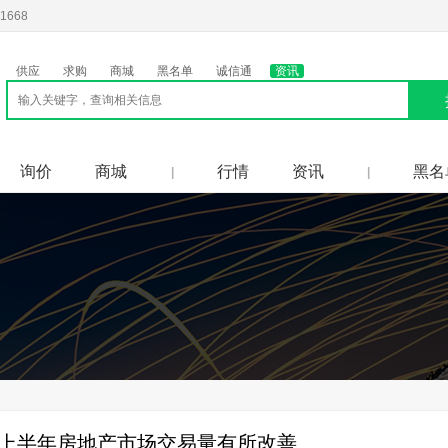
1668
供应
求购
商城
黑名单
诚信通
资讯
询价
商城
行情
资讯
黑名
|
|
上半年房地产市场交易量有所改善