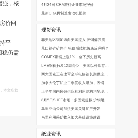
增强，核
4月24日 CRA塑料企业市场报价
最新CRA再制造发动机报价
房价回
现货资讯
非美地区铜加速向美国流入 沪铜偏强震荡的走势会延续吗？
持平
凡口铅锌矿停产 铅价后续能筑底反弹吗？
回稳仍需
COMEX期铜上涨1%，创下历史新高
LME铜价触及12周高位，美国以外库存趋紧
两大因素正在改写全球电解铝长期供应格局
加拿大伦丁矿业二季度收入增加，因铜金价格上涨
，本文所载
上半年国内废铜供应和利用结构均呈现明显分化
8月5日SHFE市场：多因素提振 沪铜继续走高
马里亚纳公司加快美国关键矿产开发
马里利用采矿收入加大基础设施建设
纸业资讯