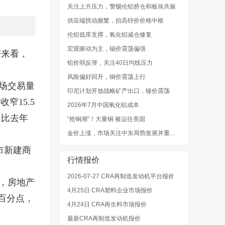
关注上方压力，警惕伦铝挤仓和板块共振
供应端扰动频繁，抬高锌价价格中枢
伦铝低库支撑，氧化铝减仓修复
宏观驱动为主，锡价震荡偏强
据来看，
铅价弱反弹，关注40日均线压力
风险偏好回升，铜价震荡上行
场交易量
印尼计划开放战略矿产出口，镍价震荡
窄15.5
2026年7月中国氧化铝成本
，比去年
“抢铜潮”！大量铜 被运往美国
金价上涨，市场关注中东局势发展并重新评估利率预期
市新建商
行情报价
2026-07-27 CRA再制造发动机平台报价
，房地产
4月25日 CRA塑料企业市场报价
百分点，
4月24日 CRA再生料市场报价
最新CRA再制造发动机报价