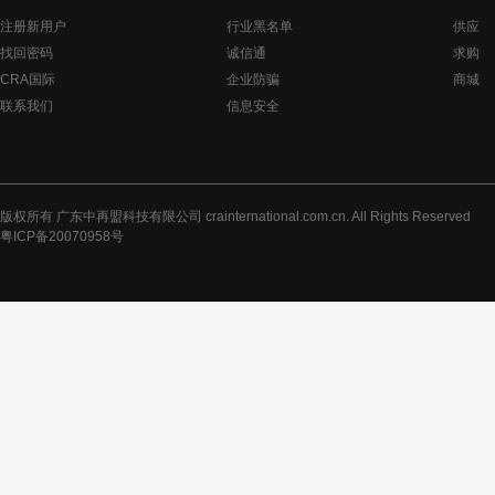
注册新用户
行业黑名单
供应
找回密码
诚信通
求购
CRA国际
企业防骗
商城
联系我们
信息安全
版权所有 广东中再盟科技有限公司 crainternational.com.cn. All Rights Reserved
粤ICP备20070958号