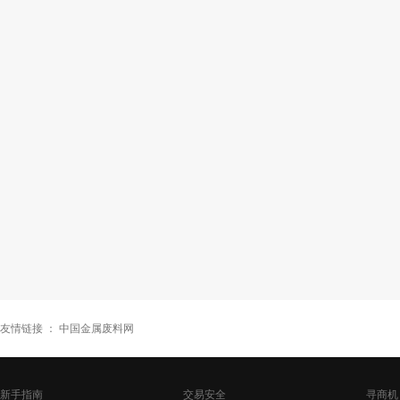
友情链接 ：
中国金属废料网
新手指南
交易安全
寻商机