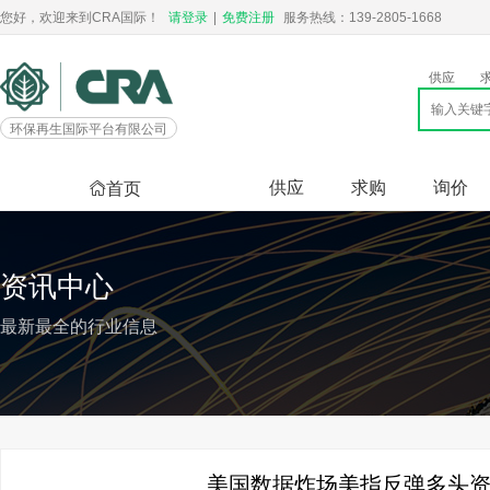
您好，欢迎来到CRA国际！
请登录
|
免费注册
服务热线：139-2805-1668
供应
环保再生国际平台有限公司
供应
求购
询价
首页
资讯中心
最新最全的行业信息
美国数据炸场美指反弹多头资