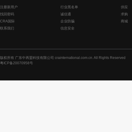
注册新用户
行业黑名单
供应
找回密码
诚信通
求购
CRA国际
企业防骗
商城
联系我们
信息安全
版权所有 广东中再盟科技有限公司 crainternational.com.cn. All Rights Reserved
粤ICP备20070958号