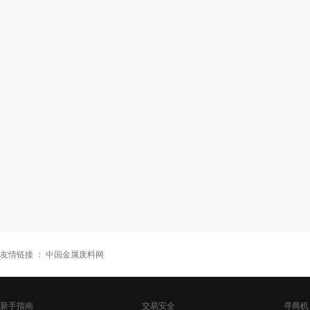
友情链接 ：
中国金属废料网
新手指南
交易安全
寻商机