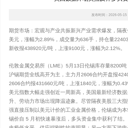
发布时间：2026-05-15 1
期货市场：宏观与产业共振新兴产业需求爆发，隔夜伦锡收
美元，涨幅为2.89%，成交量为636手，持仓量22403万手
新收报438920元/吨，上涨9100元，涨幅为2.12%。
伦敦金属交易所（LME）5月13日伦锡库存量820
沪锡期货全线高开为主，主力月2606合约开盘报4240
2606合约报431660元/吨，上涨1840元，涨幅为0
美元指数大幅走强创近一周新高，美国最新经济数据
升、劳动力市场出现降温迹象。尽管隔夜美股三大指数
强直接压制以美元计价的工业金属价格，伦锡成为本
锡价自 5 月初快速暴涨后，多头资金集中获利了结
史极低水平，供应端刚性约束明显；另一方面下游电