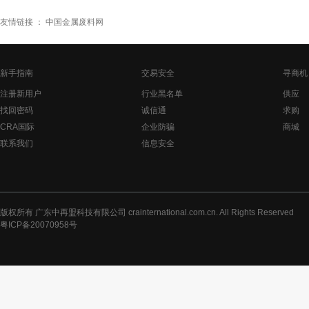
友情链接 ：
中国金属废料网
新手指南
交易安全
寻商机
注册新用户
行业黑名单
供应
找回密码
诚信通
求购
CRA国际
企业防骗
商城
联系我们
信息安全
版权所有 广东中再盟科技有限公司 crainternational.com.cn. All Rights Reserved
粤ICP备20070958号