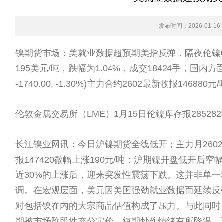
发布时间：2026-01-16 1
镍期货市场：美就业数据超预期美指反弹，隔夜伦镍收跌
195美元/吨，跌幅为1.04%，成交18424手，国内
-1740.00, -1.30%)主力合约2602最新收报14688
伦敦金属交易所（LME）1月15日伦镍库存报2852
长江镍业网讯：今日沪镍期货全线低开；主力月2602合约
报147420微幅上涨190元/吨；沪期镍开盘低开后窄
近30%的上涨后，迎来突发性震荡下跌。这并非单
调。在宏观层面，美元因美国强劲就业数据而延续反
对包括镍在内的大宗商品估值构成了压力。与此同时
期被市场阶段性充分定价，短期炒作情绪有所降温。