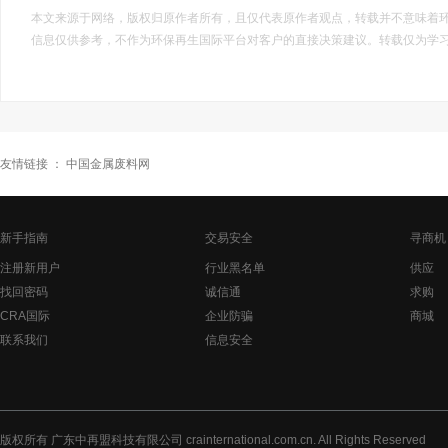
本文来源于网络，版权归原作者所有，且仅代表原作者观点，转载并不意味着
信息仅供参考，不作为环保再生国际平台对客户的直接决策建议。转载仅为学
友情链接 ：
中国金属废料网
新手指南
交易安全
寻商机
注册新用户
行业黑名单
供应
找回密码
诚信通
求购
CRA国际
企业防骗
商城
联系我们
信息安全
版权所有 广东中再盟科技有限公司 crainternational.com.cn. All Rights Reserved