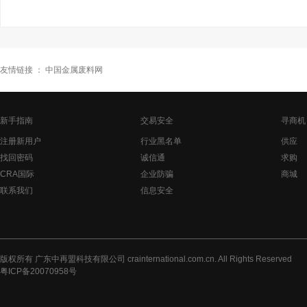
友情链接 ：
中国金属废料网
新手指南
交易安全
寻商机
注册新用户
行业黑名单
供应
找回密码
诚信通
求购
CRA国际
企业防骗
商城
联系我们
信息安全
版权所有 广东中再盟科技有限公司 crainternational.com.cn. All Rights Reserved
粤ICP备20070958号