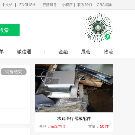
中文站
ENGLISH
行情服务
|
小程序
|
联系我们
|
CRA国际
搜索
单
诚信通
金融
展会
物流
|
询价结束
求购医疗器械配件
价格：
面议/电议
重量：
50 吨