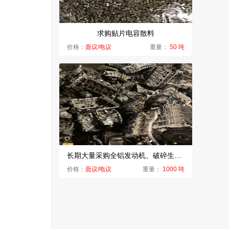
求购贴片电容散料
价格：
面议/电议
重量：
50 吨
长期大量采购全铝发动机、破碎生铝、水箱铝
价格：
面议/电议
重量：
1000 吨