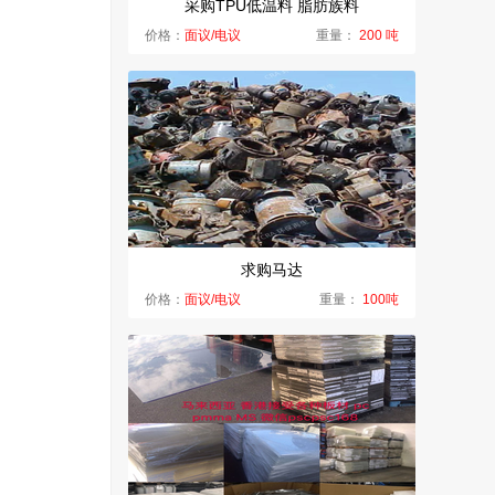
采购TPU低温料 脂肪族料
价格：
面议/电议
重量：
200 吨
求购马达
价格：
面议/电议
重量：
100吨