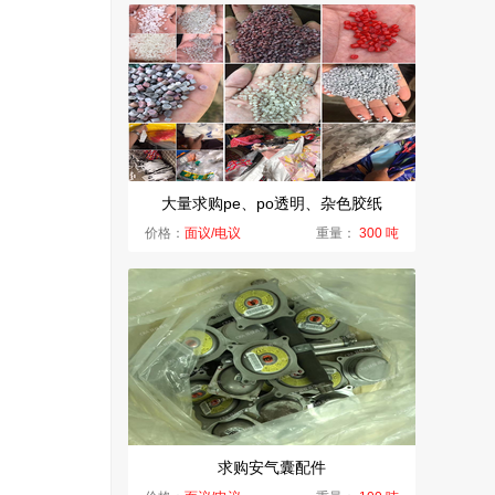
大量求购pe、po透明、杂色胶纸
价格：
面议/电议
重量：
300 吨
求购安气囊配件