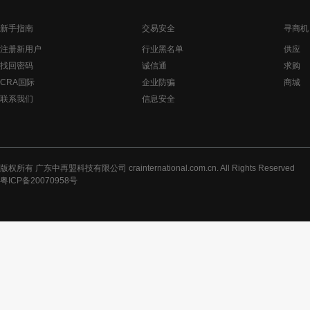
新手指南
交易安全
寻商机
注册新用户
行业黑名单
供应
找回密码
诚信通
求购
CRA国际
企业防骗
商城
联系我们
信息安全
版权所有 广东中再盟科技有限公司 crainternational.com.cn. All Rights Reserved
粤ICP备20070958号