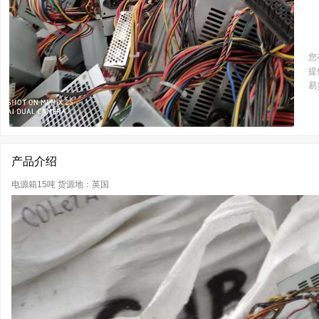
您
提
易
产品介绍
电源箱15吨 货源地：英国