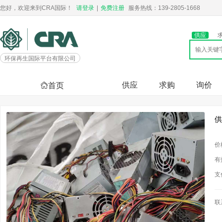
您好，欢迎来到CRA国际！
请登录
|
免费注册
服务热线：139-2805-1668
供应
环保再生国际平台有限公司
供应
求购
询价
首页
供
价
有
支
联